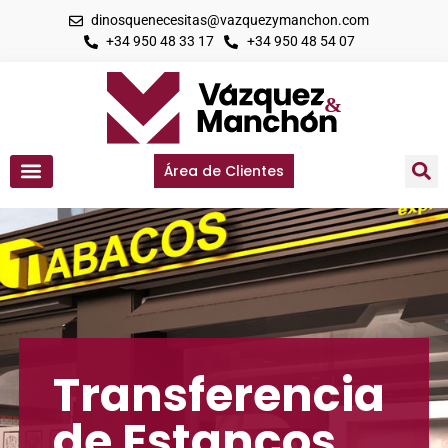
dinosquenecesitas@vazquezymanchon.com
+34 950 48 33 17
+34 950 48 54 07
Área de Clientes
Transferencia
de Estancos