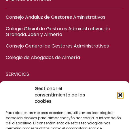
Consejo Andaluz de Gestores Aministrativos
Colegio Oficial de Gestores Administrativos de
Granada, Jaén y Almería
Consejo General de Gestores Administrativos
Colegio de Abogados de Almería
SERVICIOS
Gestionar el
ASESORÍA MERCANTIL
consentimiento de las
cookies
ASESORÍA CIVIL
ASESORÍA FISCAL Y CONTABLE
Para ofrecer las mejores experiencias, utilizamos tecnologías
como las cookies para almacenar y/o acceder a la información
ASESORÍA LABORAL
del dispositivo. El consentimiento de estas tecnologías nos
permitirá procesar datos como el comportamiento de