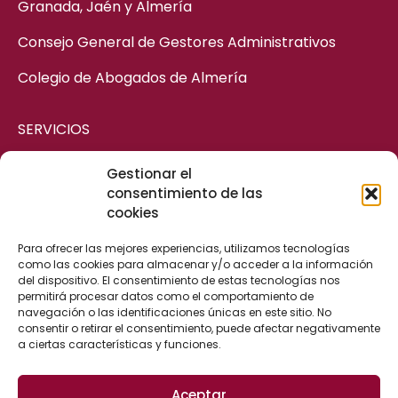
Granada, Jaén y Almería
Consejo General de Gestores Administrativos
Colegio de Abogados de Almería
SERVICIOS
Gestionar el
ASESORÍA MERCANTIL
consentimiento de las
cookies
ASESORÍA CIVIL
ASESORÍA FISCAL Y CONTABLE
Para ofrecer las mejores experiencias, utilizamos tecnologías
como las cookies para almacenar y/o acceder a la información
ASESORÍA LABORAL
del dispositivo. El consentimiento de estas tecnologías nos
permitirá procesar datos como el comportamiento de
ASESORÍA ADMINISTRATIVA
navegación o las identificaciones únicas en este sitio. No
consentir o retirar el consentimiento, puede afectar negativamente
a ciertas características y funciones.
CONTACTO
Aceptar