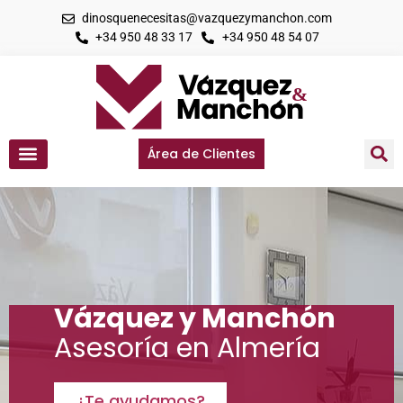
dinosquenecesitas@vazquezymanchon.com
+34 950 48 33 17
+34 950 48 54 07
Área de Clientes
Vázquez y Manchón
Asesoría en Almería
¿Te ayudamos?