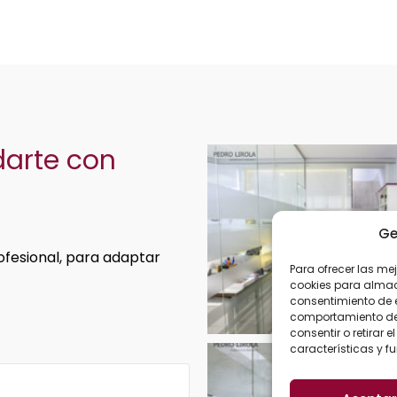
darte con
Ge
ofesional, para adaptar
Para ofrecer las me
cookies para almace
consentimiento de 
comportamiento de n
consentir o retirar
características y f