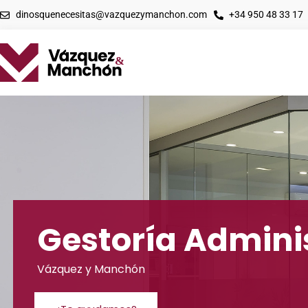
dinosquenecesitas@vazquezymanchon.com
+34 950 48 33 17
Gestoría Admini
Vázquez y Manchón