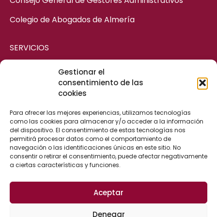
Consejo General de Gestores Administrativos
Colegio de Abogados de Almería
SERVICIOS
Gestionar el
ASESORÍA MERCANTIL
consentimiento de las
cookies
ASESORÍA CIVIL
ASESORÍA FISCAL Y CONTABLE
Para ofrecer las mejores experiencias, utilizamos tecnologías
como las cookies para almacenar y/o acceder a la información
ASESORÍA LABORAL
del dispositivo. El consentimiento de estas tecnologías nos
permitirá procesar datos como el comportamiento de
ASESORÍA ADMINISTRATIVA
navegación o las identificaciones únicas en este sitio. No
consentir o retirar el consentimiento, puede afectar negativamente
a ciertas características y funciones.
CONTACTO
Aceptar
Calle Cervantes, 25
Denegar