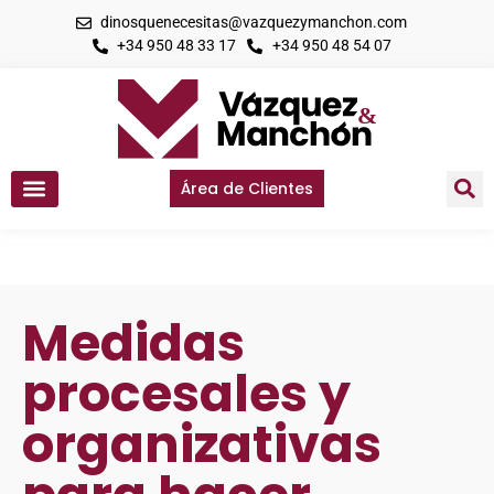
dinosquenecesitas@vazquezymanchon.com
+34 950 48 33 17
+34 950 48 54 07
Área de Clientes
Medidas
procesales y
organizativas