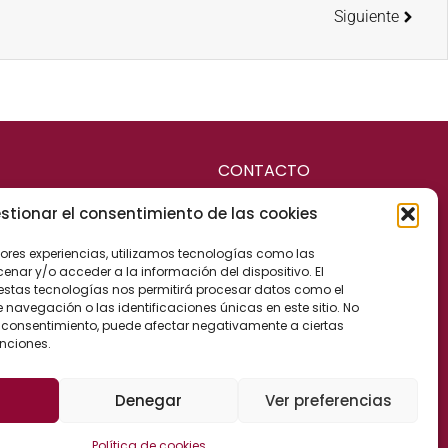
Siguiente
CONTACTO
stionar el consentimiento de las cookies
RCANTIL
Calle Cervantes, 25
jores experiencias, utilizamos tecnologías como las
04700 El Ejido (Almería)
IL
nar y/o acceder a la información del dispositivo. El
España
estas tecnologías nos permitirá procesar datos como el
CAL Y CONTABLE
avegación o las identificaciones únicas en este sitio. No
 el consentimiento, puede afectar negativamente a ciertas
BORAL
unciones.
CANAL DE DENUNCIAS
MINISTRATIVA
Denegar
Ver preferencias
Política de cookies