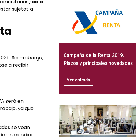
comunitarias)
sólo
star sujetos a
ta
Campaña de la Renta 2019.
2025. Sin embargo,
Plazos y principales novedades
se a recibir
Ver entrada
VA será en
rabajo, ya que
iados se vean
de en estudiar