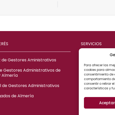
ERÉS
SERVICIOS
Ge
 de Gestores Aministrativos
ASESORÍA ME
Para ofrecer las me
ASESORÍA CIV
de Gestores Administrativos de
cookies para almace
consentimiento de 
y Almería
ASESORÍA FIS
comportamiento de n
consentir o retirar
 de Gestores Administrativos
ASESORÍA LA
características y f
ASESORÍA AD
gados de Almería
Aceptar