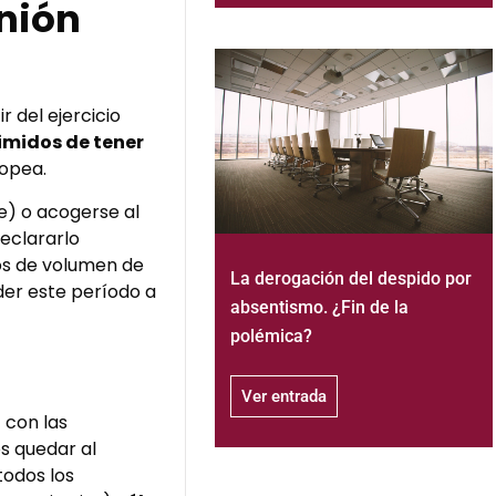
Unión
r del ejercicio
imidos de tener
ropea.
te) o acogerse al
declararlo
os de volumen de
La derogación del despido por
nder este período a
absentismo. ¿Fin de la
polémica?
Ver entrada
o
con las
s quedar al
todos los