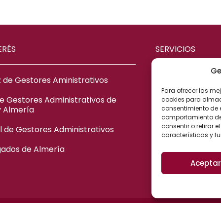
ERÉS
SERVICIOS
Ge
 de Gestores Aministrativos
ASESORÍA ME
Para ofrecer las me
ASESORÍA CIV
de Gestores Administrativos de
cookies para almace
consentimiento de 
y Almería
ASESORÍA FIS
comportamiento de n
consentir o retirar
 de Gestores Administrativos
ASESORÍA LA
características y f
ASESORÍA AD
gados de Almería
Aceptar
© Copyright 2022 - Vázquez y Manchón