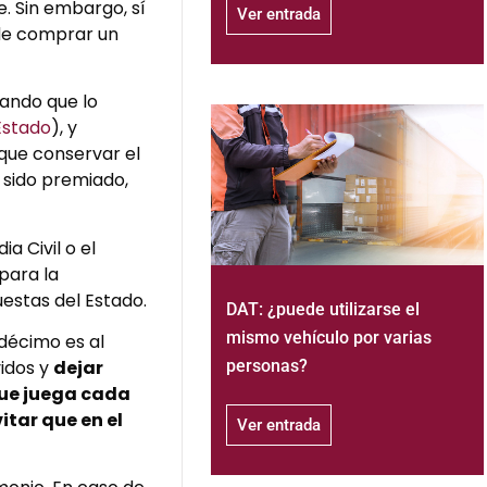
e. Sin embargo, sí
Ver entrada
de comprar un
cando que lo
Estado
), y
que conservar el
 sido premiado,
a Civil o el
para la
uestas del Estado.
DAT: ¿puede utilizarse el
mismo vehículo por varias
 décimo es al
personas?
vidos y
dejar
que juega cada
itar que en el
Ver entrada