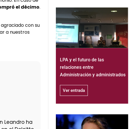
monio. En caso de
compró el décimo
.
a agraciado con su
tar a nuestros
LPA y el futuro de las
relaciones entre
Administración y administrados
Ver entrada
an Leandro ha