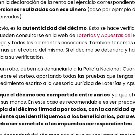
en la declaración de la renta del ejercicio correspondient
ersiones realizadas con ese dinero
(caso por ejemplo 
erivados).
io, es la
autenticidad del décimo
. Esto se hace verifi
pueden consultarse en la web de
Loterías y Apuestas del 
digo y todos los elementos necesarios. También tenemos 
as en el cobro del mismo. Si el décimo se deteriora y ha
 a su verificación.
un robo, debemos denunciarlo a la Policía Nacional, Guardi
ebre el sorteo, aportando todas las pruebas que tengas 
edimiento escrito a la Asesoría Jurídica de Loterías y Ap
 que el décimo sea compartido entre varios
; ya que el
en sus manos. En este caso es recomendable es ser preca
pia del décimo firmada por todos, con la cantidad 
iente que identifiquemos a los beneficiarios, para ev
eba ser sometido a los impuestos correspondientes
.