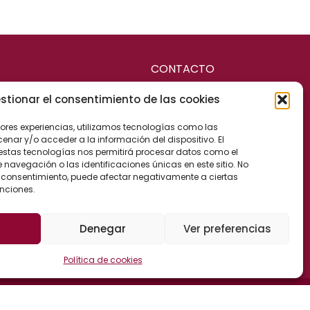
CONTACTO
stionar el consentimiento de las cookies
RCANTIL
Calle Cervantes, 25
jores experiencias, utilizamos tecnologías como las
04700 El Ejido (Almería)
IL
nar y/o acceder a la información del dispositivo. El
España
estas tecnologías nos permitirá procesar datos como el
CAL Y CONTABLE
avegación o las identificaciones únicas en este sitio. No
 el consentimiento, puede afectar negativamente a ciertas
BORAL
unciones.
CANAL DE DENUNCIAS
MINISTRATIVA
Denegar
Ver preferencias
Política de cookies