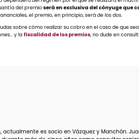
o dependerá del régimen por el que se realizara el matri
cuantía del premio
será en exclusiva del cónyuge que 
anciales, el premio, en principio, será de los dos.
dudas sobre cómo realizar su cobro en el caso de que se
ones… y la
fiscalidad de los premios
, no dude en consul
tión, actualmente es socio en Vázquez y Manchón. Ju