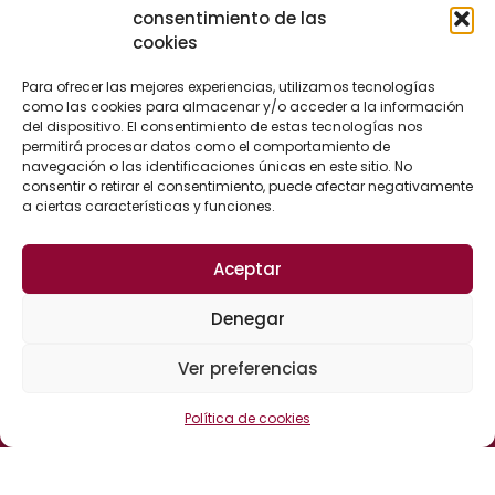
ASESORÍA MERCANTIL
consentimiento de las
cookies
ASESORÍA CIVIL
ASESORÍA FISCAL Y CONTABLE
Para ofrecer las mejores experiencias, utilizamos tecnologías
como las cookies para almacenar y/o acceder a la información
ASESORÍA LABORAL
del dispositivo. El consentimiento de estas tecnologías nos
permitirá procesar datos como el comportamiento de
ASESORÍA ADMINISTRATIVA
navegación o las identificaciones únicas en este sitio. No
consentir o retirar el consentimiento, puede afectar negativamente
a ciertas características y funciones.
CONTACTO
Aceptar
Calle Cervantes, 25
Denegar
04700 El Ejido (Almería)
España
Ver preferencias
Política de cookies
CANAL DE DENUNCIAS