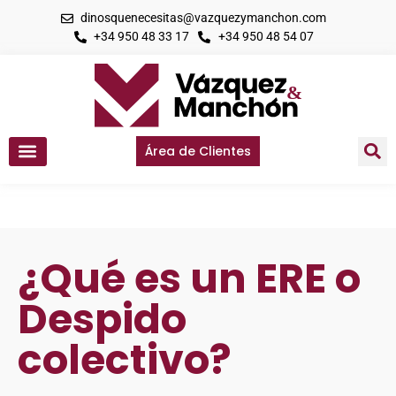
dinosquenecesitas@vazquezymanchon.com
+34 950 48 33 17
+34 950 48 54 07
Área de Clientes
¿Qué es un ERE o
Despido
colectivo?