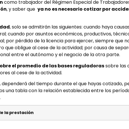
ón
como trabajador del Régimen Especial de Trabajador
ión
, y saber que
ya no es necesario cotizar por accid
idad
, solo se admitirán las siguientes: cuando haya caus
oral; cuando por asuntos económicos, productivos, técnico
nal; por pérdida de la licencia para ejercer, siempre que 
ro que obligue al cese de la actividad; por causa de separ
ional entre el autónomo y el negocio de la otra parte.
obre el promedio de las bases reguladoras
sobre las 
es al cese de la actividad.
, dependerá del tiempo durante el que hayas cotizado, p
 una tabla con la relación establecida entre los período
.
e la prestación