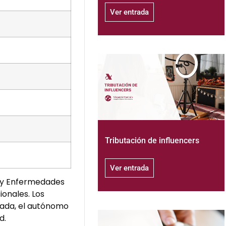
Ver entrada
Tributación de influencers
Ver entrada
o y Enfermedades
onales. Los
tada, el autónomo
d.