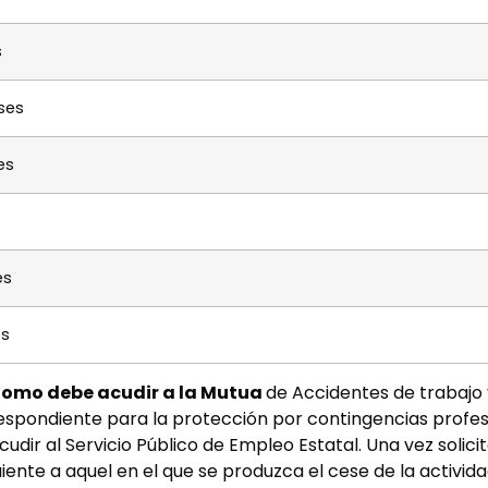
s
ses
es
es
s
tónomo debe acudir a la Mutua
de Accidentes de trabaj
espondiente para la protección por contingencias profesi
r al Servicio Público de Empleo Estatal. Una vez solici
ente a aquel en el que se produzca el cese de la activida