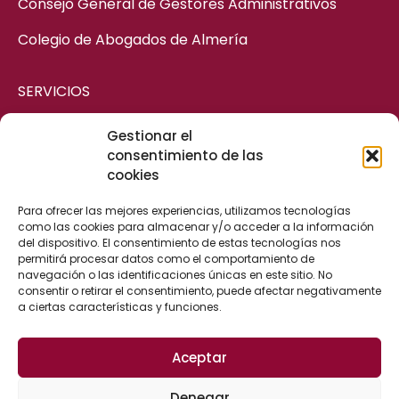
Consejo General de Gestores Administrativos
Colegio de Abogados de Almería
SERVICIOS
Gestionar el
ASESORÍA MERCANTIL
consentimiento de las
cookies
ASESORÍA CIVIL
ASESORÍA FISCAL Y CONTABLE
Para ofrecer las mejores experiencias, utilizamos tecnologías
como las cookies para almacenar y/o acceder a la información
ASESORÍA LABORAL
del dispositivo. El consentimiento de estas tecnologías nos
permitirá procesar datos como el comportamiento de
ASESORÍA ADMINISTRATIVA
navegación o las identificaciones únicas en este sitio. No
consentir o retirar el consentimiento, puede afectar negativamente
a ciertas características y funciones.
CONTACTO
Aceptar
Calle Cervantes, 25
Denegar