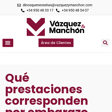
dinosquenecesitas@vazquezymanchon.com
+34 950 48 33 17
+34 950 48 54 07
Área de Clientes
Qué
prestaciones
corresponden