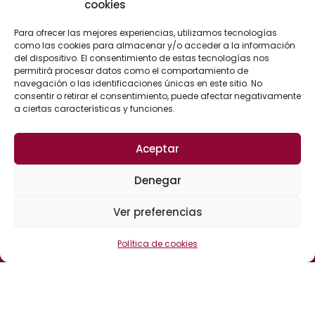
cookies
ASESORÍA CIVIL
ASESORÍA FISCAL Y CONTABLE
Para ofrecer las mejores experiencias, utilizamos tecnologías
como las cookies para almacenar y/o acceder a la información
ASESORÍA LABORAL
del dispositivo. El consentimiento de estas tecnologías nos
permitirá procesar datos como el comportamiento de
ASESORÍA ADMINISTRATIVA
navegación o las identificaciones únicas en este sitio. No
consentir o retirar el consentimiento, puede afectar negativamente
a ciertas características y funciones.
CONTACTO
Aceptar
Calle Cervantes, 25
Denegar
04700 El Ejido (Almería)
España
Ver preferencias
Política de cookies
CANAL DE DENUNCIAS