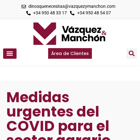
dinosquenecesitas@vazquezymanchon.com
+34 950 48 33 17
+34 950 48 54 07
Área de Clientes
Medidas
urgentes del
COVID para el