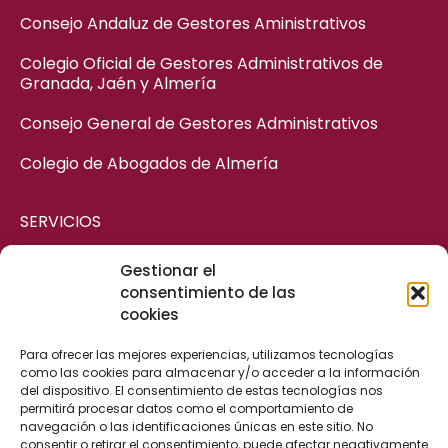
Consejo Andaluz de Gestores Aministrativos
Colegio Oficial de Gestores Administrativos de
Granada, Jaén y Almería
Consejo General de Gestores Administrativos
Colegio de Abogados de Almería
SERVICIOS
Gestionar el
ASESORÍA MERCANTIL
consentimiento de las
cookies
ASESORÍA CIVIL
ASESORÍA FISCAL Y CONTABLE
Para ofrecer las mejores experiencias, utilizamos tecnologías
como las cookies para almacenar y/o acceder a la información
ASESORÍA LABORAL
del dispositivo. El consentimiento de estas tecnologías nos
permitirá procesar datos como el comportamiento de
ASESORÍA ADMINISTRATIVA
navegación o las identificaciones únicas en este sitio. No
consentir o retirar el consentimiento, puede afectar negativamente