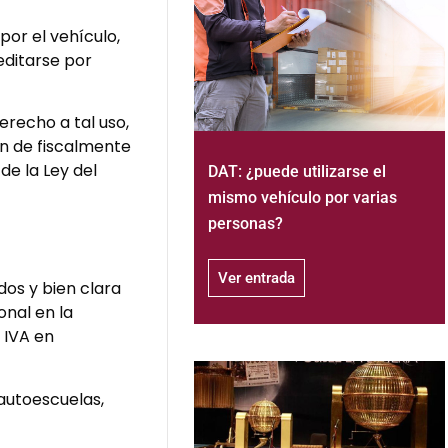
or el vehículo,
editarse por
erecho a tal uso,
ón de fiscalmente
de la Ley del
DAT: ¿puede utilizarse el
mismo vehículo por varias
personas?
Ver entrada
dos y bien clara
onal en la
 IVA en
 autoescuelas,