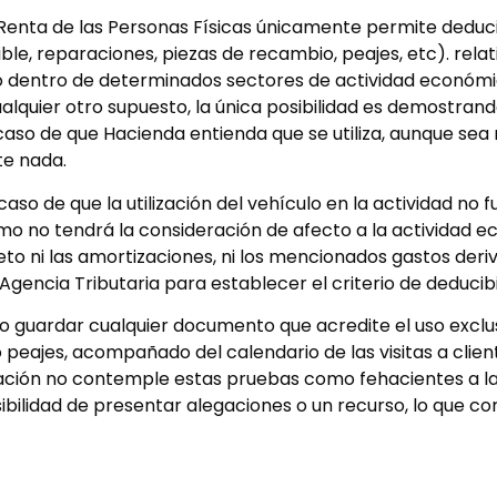
 Renta de las Personas Físicas únicamente permite deduci
e, reparaciones, piezas de recambio, peajes, etc). relati
o dentro de determinados sectores de actividad económi
alquier otro supuesto, la única posibilidad es demostrand
el caso de que Hacienda entienda que se utiliza, aunque s
te nada.
aso de que la utilización del vehículo en la actividad no f
ismo no tendrá la consideración de afecto a la actividad 
to ni las amortizaciones, ni los mencionados gastos deri
a Agencia Tributaria para establecer el criterio de deducibi
o guardar cualquier documento que acredite el uso exclus
peajes, acompañado del calendario de las visitas a clien
ración no contemple estas pruebas como fehacientes a la
ibilidad de presentar alegaciones o un recurso, lo que c