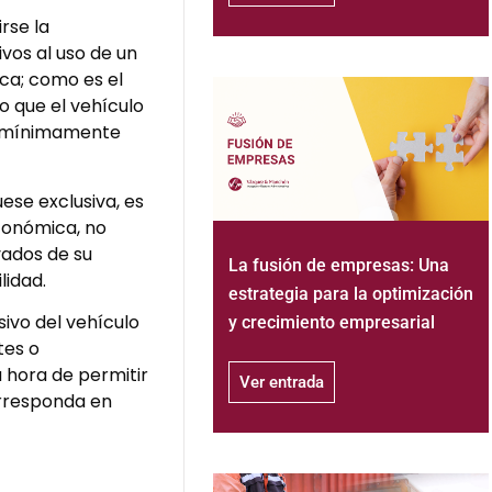
rse la
vos al uso de un
ca; como es el
o que el vehículo
ea mínimamente
uese exclusiva, es
económica, no
vados de su
La fusión de empresas: Una
lidad.
estrategia para la optimización
ivo del vehículo
y crecimiento empresarial
tes o
 hora de permitir
Ver entrada
orresponda en