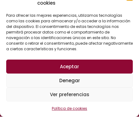
cookies
ASESORÍA CIVIL
ASESORÍA FISCAL Y CONTABLE
Para ofrecer las mejores experiencias, utilizamos tecnologías
como las cookies para almacenar y/o acceder a la información
ASESORÍA LABORAL
del dispositivo. El consentimiento de estas tecnologías nos
permitirá procesar datos como el comportamiento de
ASESORÍA ADMINISTRATIVA
navegación o las identificaciones únicas en este sitio. No
consentir o retirar el consentimiento, puede afectar negativamente
a ciertas características y funciones.
CONTACTO
Aceptar
Calle Cervantes, 25
Denegar
04700 El Ejido (Almería)
España
Ver preferencias
Política de cookies
CANAL DE DENUNCIAS